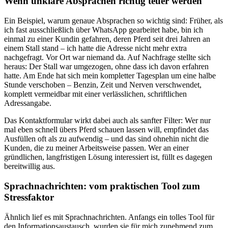
Wenn unklare Absprachen richtig teuer werden
Ein Beispiel, warum genaue Absprachen so wichtig sind: Früher, als
ich fast ausschließlich über WhatsApp gearbeitet habe, bin ich
einmal zu einer Kundin gefahren, deren Pferd seit drei Jahren an
einem Stall stand – ich hatte die Adresse nicht mehr extra
nachgefragt. Vor Ort war niemand da. Auf Nachfrage stellte sich
heraus: Der Stall war umgezogen, ohne dass ich davon erfahren
hatte. Am Ende hat sich mein kompletter Tagesplan um eine halbe
Stunde verschoben – Benzin, Zeit und Nerven verschwendet,
komplett vermeidbar mit einer verlässlichen, schriftlichen
Adressangabe.
Das Kontaktformular wirkt dabei auch als sanfter Filter: Wer nur
mal eben schnell übers Pferd schauen lassen will, empfindet das
Ausfüllen oft als zu aufwendig – und das sind ohnehin nicht die
Kunden, die zu meiner Arbeitsweise passen. Wer an einer
gründlichen, langfristigen Lösung interessiert ist, füllt es dagegen
bereitwillig aus.
Sprachnachrichten: vom praktischen Tool zum
Stressfaktor
Ähnlich lief es mit Sprachnachrichten. Anfangs ein tolles Tool für
den Informationsaustausch, wurden sie für mich zunehmend zum