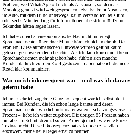
Problem, weil WhatsApp oft nicht als Austausch, sondern als
Monolog genutzt wird – eingesprochen nebenbei beim Ausmisten,
im Auto, mit dem Hund unterwegs, kaum verständlich, teils fünf
oder sechs Minuten lang für Informationen, die sich in fünfzehn
Sekunden hätten sagen lassen.
Ich habe zunächst eine automatische Nachricht hinterlegt:
Sprachnachrichten über einer Minute höre ich nicht mehr ab. Das
Problem: Diese automatischen Hinweise wurden gefühlt kaum
gelesen, geschweige denn beachtet. Als ich dann konsequent keine
Sprachnachrichten mehr abgehört habe, fühlten sich manche
Kunden dadurch vor den Kopf gestoßen – dabei hatte ich die neue
Regel klar kommuniziert.
Warum ich inkonsequent war – und was ich daraus
gelernt habe
Ich muss ehrlich zugeben: Ganz konsequent war ich selbst nicht
immer. Bei Kunden, die ich schon lange kannte und deren
Sprachnachrichten wirklich informativ waren – schätzungsweise 15
Prozent –, habe ich weiter zugehört. Die übrigen 85 Prozent haben
mir aber im Schnitt dreimal so viel Arbeit gemacht wie eine kurze
Textnachricht. Diese Inkonsequenz hat es Kunden zusätzlich
erschwert, meine neue Regel ernst zu nehmen.