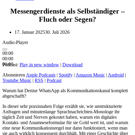
Messengerdienste als Selbständiger –
Fluch oder Segen?
17. Januar 2025
30. Juli 2026
Audio-Player
00:00
00:00
00:00
Podcast:
Play in new window
|
Download
Abonnieren
Apple Podcasts
|
Spotify
|
Amazon Music
|
Android
|
Youtube Music
|
RSS
|
Podcast
Warum hat Denise WhatsApp als Kommunikationskanal komplett
abgeschafft?
In dieser sehr praxisnahen Folge erzählt sie, wie unstrukturierte
Anfragen und minutenlange Sprachnachrichten-Monologe ihr
täglich Zeit und Nerven gekostet haben, warum ein digitales
Kontakt- und Anamneseformular für sie Gold wert ist, und warum
eine neue Kommunikationsregel nur dann funktioniert, wenn man
sie auch wirklich konsequent durchhält. Mit einer Geschichte über