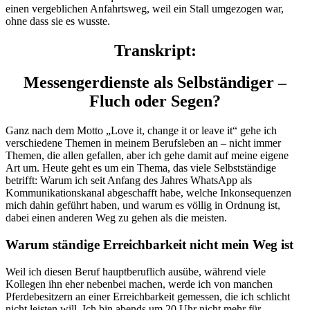
einen vergeblichen Anfahrtsweg, weil ein Stall umgezogen war,
ohne dass sie es wusste.
Transkript:
Messengerdienste als Selbständiger –
Fluch oder Segen?
Ganz nach dem Motto „Love it, change it or leave it“ gehe ich
verschiedene Themen in meinem Berufsleben an – nicht immer
Themen, die allen gefallen, aber ich gehe damit auf meine eigene
Art um. Heute geht es um ein Thema, das viele Selbstständige
betrifft: Warum ich seit Anfang des Jahres WhatsApp als
Kommunikationskanal abgeschafft habe, welche Inkonsequenzen
mich dahin geführt haben, und warum es völlig in Ordnung ist,
dabei einen anderen Weg zu gehen als die meisten.
Warum ständige Erreichbarkeit nicht mein Weg ist
Weil ich diesen Beruf hauptberuflich ausübe, während viele
Kollegen ihn eher nebenbei machen, werde ich von manchen
Pferdebesitzern an einer Erreichbarkeit gemessen, die ich schlicht
nicht leisten will. Ich bin abends um 20 Uhr nicht mehr für