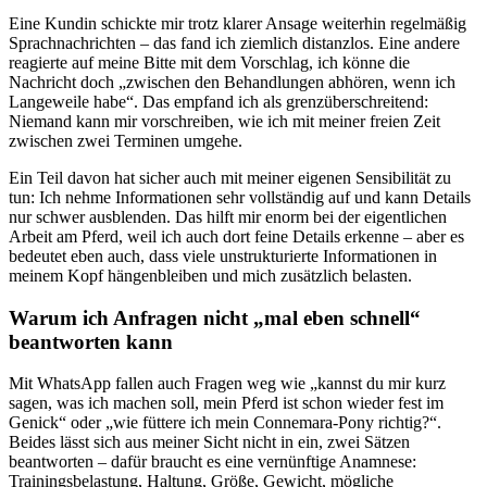
Eine Kundin schickte mir trotz klarer Ansage weiterhin regelmäßig
Sprachnachrichten – das fand ich ziemlich distanzlos. Eine andere
reagierte auf meine Bitte mit dem Vorschlag, ich könne die
Nachricht doch „zwischen den Behandlungen abhören, wenn ich
Langeweile habe“. Das empfand ich als grenzüberschreitend:
Niemand kann mir vorschreiben, wie ich mit meiner freien Zeit
zwischen zwei Terminen umgehe.
Ein Teil davon hat sicher auch mit meiner eigenen Sensibilität zu
tun: Ich nehme Informationen sehr vollständig auf und kann Details
nur schwer ausblenden. Das hilft mir enorm bei der eigentlichen
Arbeit am Pferd, weil ich auch dort feine Details erkenne – aber es
bedeutet eben auch, dass viele unstrukturierte Informationen in
meinem Kopf hängenbleiben und mich zusätzlich belasten.
Warum ich Anfragen nicht „mal eben schnell“
beantworten kann
Mit WhatsApp fallen auch Fragen weg wie „kannst du mir kurz
sagen, was ich machen soll, mein Pferd ist schon wieder fest im
Genick“ oder „wie füttere ich mein Connemara-Pony richtig?“.
Beides lässt sich aus meiner Sicht nicht in ein, zwei Sätzen
beantworten – dafür braucht es eine vernünftige Anamnese:
Trainingsbelastung, Haltung, Größe, Gewicht, mögliche