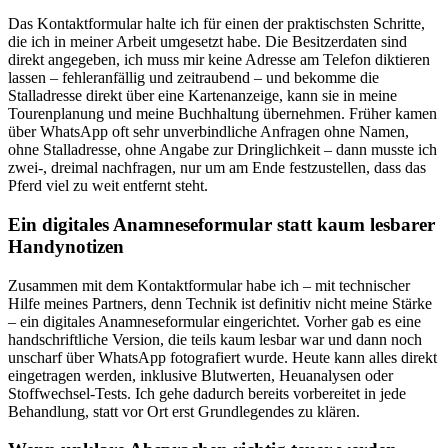
Das Kontaktformular halte ich für einen der praktischsten Schritte,
die ich in meiner Arbeit umgesetzt habe. Die Besitzerdaten sind
direkt angegeben, ich muss mir keine Adresse am Telefon diktieren
lassen – fehleranfällig und zeitraubend – und bekomme die
Stalladresse direkt über eine Kartenanzeige, kann sie in meine
Tourenplanung und meine Buchhaltung übernehmen. Früher kamen
über WhatsApp oft sehr unverbindliche Anfragen ohne Namen,
ohne Stalladresse, ohne Angabe zur Dringlichkeit – dann musste ich
zwei-, dreimal nachfragen, nur um am Ende festzustellen, dass das
Pferd viel zu weit entfernt steht.
Ein digitales Anamneseformular statt kaum lesbarer
Handynotizen
Zusammen mit dem Kontaktformular habe ich – mit technischer
Hilfe meines Partners, denn Technik ist definitiv nicht meine Stärke
– ein digitales Anamneseformular eingerichtet. Vorher gab es eine
handschriftliche Version, die teils kaum lesbar war und dann noch
unscharf über WhatsApp fotografiert wurde. Heute kann alles direkt
eingetragen werden, inklusive Blutwerten, Heuanalysen oder
Stoffwechsel-Tests. Ich gehe dadurch bereits vorbereitet in jede
Behandlung, statt vor Ort erst Grundlegendes zu klären.