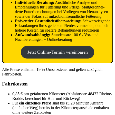
Individuelle Beratung:
Ausführliche Analyse und
Empfeh­lungen für Fütterung und Pflege. Maß­ge­schnei­
derte Futter­berech­nungen bei Vorliegen von Heu­analysen
sowie der Fokus auf mikrobiomfreundliche Fütterung.
Präventive Gesund­heits­über­wachung:
Schwerwiegende
Erkrankungen ihres geliebten Pferdes vermeiden, deutlich
höhere Kosten für spätere Behandlungen reduzieren
Aufwandsabhängig:
Stundensatz 100 € / Vor- und
Nachbereitungen + Onlineberatung
Jetzt Online-Termin vereinbaren
Alle Preise enthalten 19 % Umsatzsteuer und gelten zuzüglich
Fahrtkosten.
Fahrtkosten
0,85 € pro gefahrenen Kilometer (Abfahrtsort: 48432 Rheine-
Rodde, berechnet für Hin- und Rückweg)
Für
ein einzelnes Pferd
sind bis zu 20 Minuten Anfahrt
(einfacher Weg) bereits in der Kilometerpauschale enthalten –
ohne weitere Zeitkosten