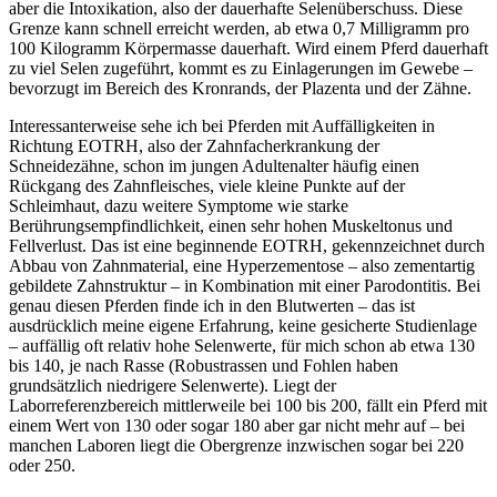
aber die Intoxikation, also der dauerhafte Selenüberschuss. Diese
Grenze kann schnell erreicht werden, ab etwa 0,7 Milligramm pro
100 Kilogramm Körpermasse dauerhaft. Wird einem Pferd dauerhaft
zu viel Selen zugeführt, kommt es zu Einlagerungen im Gewebe –
bevorzugt im Bereich des Kronrands, der Plazenta und der Zähne.
Interessanterweise sehe ich bei Pferden mit Auffälligkeiten in
Richtung EOTRH, also der Zahnfacherkrankung der
Schneidezähne, schon im jungen Adultenalter häufig einen
Rückgang des Zahnfleisches, viele kleine Punkte auf der
Schleimhaut, dazu weitere Symptome wie starke
Berührungsempfindlichkeit, einen sehr hohen Muskeltonus und
Fellverlust. Das ist eine beginnende EOTRH, gekennzeichnet durch
Abbau von Zahnmaterial, eine Hyperzementose – also zementartig
gebildete Zahnstruktur – in Kombination mit einer Parodontitis. Bei
genau diesen Pferden finde ich in den Blutwerten – das ist
ausdrücklich meine eigene Erfahrung, keine gesicherte Studienlage
– auffällig oft relativ hohe Selenwerte, für mich schon ab etwa 130
bis 140, je nach Rasse (Robustrassen und Fohlen haben
grundsätzlich niedrigere Selenwerte). Liegt der
Laborreferenzbereich mittlerweile bei 100 bis 200, fällt ein Pferd mit
einem Wert von 130 oder sogar 180 aber gar nicht mehr auf – bei
manchen Laboren liegt die Obergrenze inzwischen sogar bei 220
oder 250.