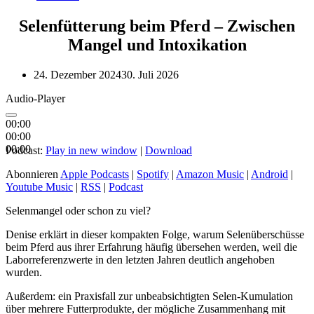
Selenfütterung beim Pferd – Zwischen
Mangel und Intoxikation
24. Dezember 2024
30. Juli 2026
Audio-Player
00:00
00:00
00:00
Podcast:
Play in new window
|
Download
Abonnieren
Apple Podcasts
|
Spotify
|
Amazon Music
|
Android
|
Youtube Music
|
RSS
|
Podcast
Selenmangel oder schon zu viel?
Denise erklärt in dieser kompakten Folge, warum Selenüberschüsse
beim Pferd aus ihrer Erfahrung häufig übersehen werden, weil die
Laborreferenzwerte in den letzten Jahren deutlich angehoben
wurden.
Außerdem: ein Praxisfall zur unbeabsichtigten Selen-Kumulation
über mehrere Futterprodukte, der mögliche Zusammenhang mit