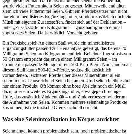
gegengesteuert hat: Da Deutschland eher selenarme Böden hat,
wurde vielen Futtermitteln Selen zugesetzt. Mittlerweile enthalten
ziemlich viele Futtermittel Selen. Gibt ein Pferdebesitzer nun nicht
nur ein mineralisiertes Ergänzungsfutter, sondern zusätzlich noch ein
Müsli mit eigenen Zusatzstoffen, findet sich auf der Deklaration –
unter „Zusatzstoffe pro Kilogramm“ – ganz häufig noch einmal
zugesetztes Selen. Da ist wirklich Vorsicht geboten.
Ein Praxisbeispiel: An einem Stall wurde ein mineralisiertes
Ergänzungsfutter passend zur Heuanalyse gefertigt, das bereits 20
Milligramm Selen pro Kilogramm enthielt. Bei einer Tagesdosis von
50 Gramm entspricht das etwa einem Milligramm Selen – im
Grunde die passende Menge für ein 500-Kilo-Pferd. Nur standen an
diesem Stall kaum 500-Kilo-Pferde, sodass die tatsächlich
vorhandenen, leichteren Pferde über dieses Mineralfutter allein
schon mehr als ausreichend Selen bekamen. Und selten bleibt es bei
nur einem Produkt: Oft kommt ohne böse Absicht noch ein Müsli
dazu, oder ein weiteres Ergänzungsfutter, etwa gegen brüchige
Hufe, das zusätzlich Zink enthält – und Zink verbessert wiederum
die Aufnahme von Selen. Kommen mehrere selenhaltige Produkte
zusammen, ist die toxische Grenze schnell erreicht.
Was eine Selenintoxikation im Körper anrichtet
Selenmängel können problematisch sein, noch problematischer ist