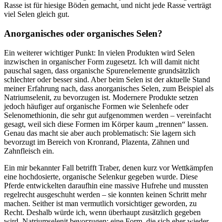
Rasse ist für hiesige Böden gemacht, und nicht jede Rasse verträgt
viel Selen gleich gut.
Anorganisches oder organisches Selen?
Ein weiterer wichtiger Punkt: In vielen Produkten wird Selen
inzwischen in organischer Form zugesetzt. Ich will damit nicht
pauschal sagen, dass organische Spurenelemente grundsätzlich
schlechter oder besser sind. Aber beim Selen ist der aktuelle Stand
meiner Erfahrung nach, dass anorganisches Selen, zum Beispiel als
Natriumselenit, zu bevorzugen ist. Modernere Produkte setzen
jedoch häufiger auf organische Formen wie Selenhefe oder
Selenomethionin, die sehr gut aufgenommen werden – vereinfacht
gesagt, weil sich diese Formen im Körper kaum „trennen“ lassen.
Genau das macht sie aber auch problematisch: Sie lagern sich
bevorzugt im Bereich von Kronrand, Plazenta, Zähnen und
Zahnfleisch ein.
Ein mir bekannter Fall betrifft Traber, denen kurz vor Wettkämpfen
eine hochdosierte, organische Selenkur gegeben wurde. Diese
Pferde entwickelten daraufhin eine massive Hufrehe und mussten
regelrecht ausgeschuht werden – sie konnten keinen Schritt mehr
machen. Seither ist man vermutlich vorsichtiger geworden, zu
Recht. Deshalb würde ich, wenn überhaupt zusätzlich gegeben
wird, Natriumselenit bevorzugen: eine Form, die sich eher wieder