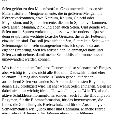
Selen gehört zu den Mineralstoffen. Grob unterteilen lassen sich
Mineralstoffe in Mengenelemente, die in größeren Mengen im
Körper vorkommen, etwa Natrium, Kalium, Chlorid oder
Magnesium, und Spurenelemente, die nur in Spuren vorkommen,
etwa Eisen, Mangan, Zink und eben auch Selen. Und gerade weil
Selen nur in Spuren vorkommt, müssen wir besonders aufpassen,
denn es gibt sehr wichtige toxische Grenzen, die in der Fütterung
einzuhalten sind. Das soll jetzt nicht heißen, füttert kein Selen – ein
Selenmangel kann sehr unangenehm sein, ich spreche da aus
eigener Erfahrung, weil ich selbst einen Selenmangel hatte und
Selen zu mir nehme, damit meine Schilddrüsenhormone besser
umgewandelt werden können.
Was ist dran an dem Ruf, dass Deutschland so selenarm ist? Einiges,
aber wichtig ist: viele, nicht alle Böden in Deutschland sind eher
selenarm. Es mag also durchaus Böden geben, auf denen
ausreichend Selen vorhanden ist. Aber in den meisten Regionen, in
denen Heu produziert wird, ist eher wenig Selen enthalten. Selen ist
dabei nicht nur wichtig für die Umwandlung von T4 in T3, also die
aktive Schilddrüsenhormonform, sondern auch für die Bildung von
Enzymen, für die Biotransformation, für das Immunsystem, die
Leber, die Zellteilung als Krebsschutz und für die Ausleitung von
Schwermetallen wie Quecksilber und Cadmium. Manche Pferde,
etwa sehr stark bemuskelte, können einen etwas höheren