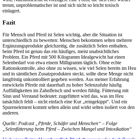
trennt, unproblematischer ist und sich nicht so leicht toxisch
einlagert.
Fazit
Für Mensch und Pferd ist Selen wichtig, aber die Situation ist
unterschiedlich zu bewerten: Menschen bekommen selten mehrere
Ergänzungsprodukte gleichzeitig, die zusätzlich Selen enthalten,
beim Pferd ist genau das ein häufiges, meist unabsichtliches
Problem. Ein Pferd mit 500 Kilogramm Idealgewicht hat einen
Selenbedarf von etwa einem Milligramm täglich. Ohne echte
Rationskontrolle, also ohne zu wissen, wie viel Selen bereits im Heu
und in sämtlichen Zusatzprodukten steckt, sollte diese Menge nicht
langfristig unkontrolliert gegeben werden. Aus meiner Erfahrung
entwickeln Pferde mit dauerhaft zu hoher Selenzufuhr häufig
Auffälligkeiten im Zahnfleisch und werden fühlig. Fütterung mit
Sinn und Verstand bedeutet: zugefüttert wird das, was im Heu
tatsächlich fehlt – nicht einfach eine Kur „reingekippt“. Und ein
Spurenelement kommt selten allein und wirkt selten isoliert von den
anderen.
Quelle: Podcast „Pferde, Schäfer und Menschen“ – Folge
„Selenfütterung beim Pferd – Zwischen Mangel und Intoxikation“