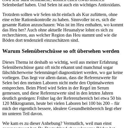
Selenbedarf haben. Und Selen ist auch ein wichtiges Antioxidans.
Trotzdem sollten wir Selen nicht einfach als Kur zufüttern, ohne
eine echte Rationskontrolle zu haben. Sinnvoller ist es, sich die
gesamte Ration anzuschauen: Was ist im Heu enthalten, wo kommt
das Heu her? Auch ohne aktuelle Heuanalyse lohnt es sich zu
recherchieren, aus welcher Region das Heu stammt und wie die
Böden dort tendenziell einzuschätzen sind.
Warum Selenüberschüsse so oft übersehen werden
Dieses Thema ist deshalb so wichtig, weil aus meiner Erfahrung
Selenüberschüsse ganz oft nicht erkannt und manchmal sogar
fälschlicherweise Selenmängel diagnostiziert werden, wo gar keine
vorliegen. Das liegt vor allem daran, dass die Referenzwerte für
Selen bei den meisten Laboren nicht mehr den Optimalwerten
entsprechen. Beim Pferd wird Selen in der Regel im Serum
gemessen, und diese Referenzwerte sind in den letzten Jahren
deutlich gestiegen: Früher lag der Referenzbereich bei etwa 50 bis
120 Mikrogramm, heute bei vielen Laboren bei 100 bis 200 – für
mich der eigentlich bessere, idealere Gesundheitsbereich liegt eher
im unteren Teil davon.
Wie kam es zu dieser Anhebung? Vermutlich, weil man einst