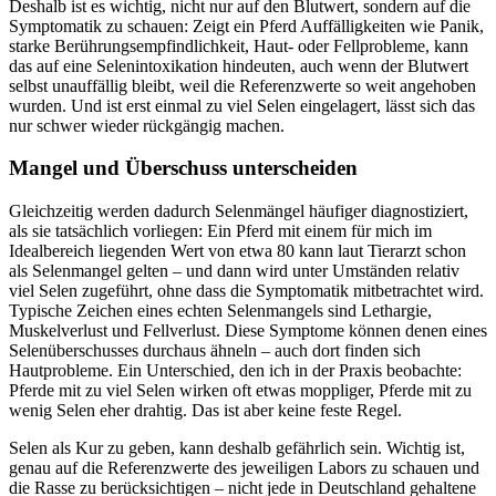
Deshalb ist es wichtig, nicht nur auf den Blutwert, sondern auf die
Symptomatik zu schauen: Zeigt ein Pferd Auffälligkeiten wie Panik,
starke Berührungsempfindlichkeit, Haut- oder Fellprobleme, kann
das auf eine Selenintoxikation hindeuten, auch wenn der Blutwert
selbst unauffällig bleibt, weil die Referenzwerte so weit angehoben
wurden. Und ist erst einmal zu viel Selen eingelagert, lässt sich das
nur schwer wieder rückgängig machen.
Mangel und Überschuss unterscheiden
Gleichzeitig werden dadurch Selenmängel häufiger diagnostiziert,
als sie tatsächlich vorliegen: Ein Pferd mit einem für mich im
Idealbereich liegenden Wert von etwa 80 kann laut Tierarzt schon
als Selenmangel gelten – und dann wird unter Umständen relativ
viel Selen zugeführt, ohne dass die Symptomatik mitbetrachtet wird.
Typische Zeichen eines echten Selenmangels sind Lethargie,
Muskelverlust und Fellverlust. Diese Symptome können denen eines
Selenüberschusses durchaus ähneln – auch dort finden sich
Hautprobleme. Ein Unterschied, den ich in der Praxis beobachte:
Pferde mit zu viel Selen wirken oft etwas moppliger, Pferde mit zu
wenig Selen eher drahtig. Das ist aber keine feste Regel.
Selen als Kur zu geben, kann deshalb gefährlich sein. Wichtig ist,
genau auf die Referenzwerte des jeweiligen Labors zu schauen und
die Rasse zu berücksichtigen – nicht jede in Deutschland gehaltene