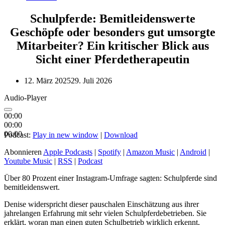
Schulpferde: Bemitleidenswerte
Geschöpfe oder besonders gut umsorgte
Mitarbeiter? Ein kritischer Blick aus
Sicht einer Pferdetherapeutin
12. März 2025
29. Juli 2026
Audio-Player
00:00
00:00
00:00
Podcast:
Play in new window
|
Download
Abonnieren
Apple Podcasts
|
Spotify
|
Amazon Music
|
Android
|
Youtube Music
|
RSS
|
Podcast
Über 80 Prozent einer Instagram-Umfrage sagten: Schulpferde sind
bemitleidenswert.
Denise widerspricht dieser pauschalen Einschätzung aus ihrer
jahrelangen Erfahrung mit sehr vielen Schulpferdebetrieben. Sie
erklärt, woran man einen guten Schulbetrieb wirklich erkennt,