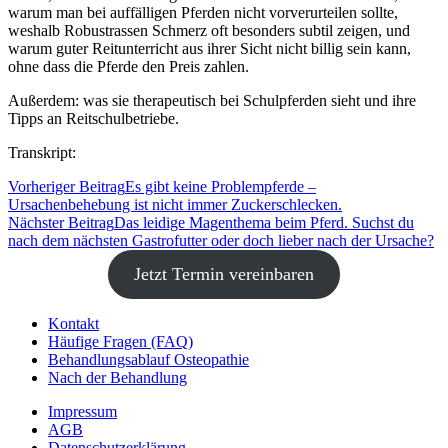
warum man bei auffälligen Pferden nicht vorverurteilen sollte,
weshalb Robustrassen Schmerz oft besonders subtil zeigen, und
warum guter Reitunterricht aus ihrer Sicht nicht billig sein kann,
ohne dass die Pferde den Preis zahlen.
Außerdem: was sie therapeutisch bei Schulpferden sieht und ihre
Tipps an Reitschulbetriebe.
Transkript:
Vorheriger Beitrag
Es gibt keine Problempferde –
Ursachenbehebung ist nicht immer Zuckerschlecken.
Nächster Beitrag
Das leidige Magenthema beim Pferd. Suchst du
nach dem nächsten Gastrofutter oder doch lieber nach der Ursache?
Jetzt Termin vereinbaren
Kontakt
Häufige Fragen (FAQ)
Behandlungsablauf Osteopathie
Nach der Behandlung
Impressum
AGB
Datenschutz­erklärung