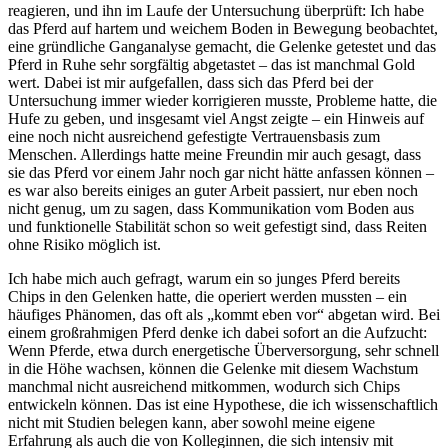
reagieren, und ihn im Laufe der Untersuchung überprüft: Ich habe
das Pferd auf hartem und weichem Boden in Bewegung beobachtet,
eine gründliche Ganganalyse gemacht, die Gelenke getestet und das
Pferd in Ruhe sehr sorgfältig abgetastet – das ist manchmal Gold
wert. Dabei ist mir aufgefallen, dass sich das Pferd bei der
Untersuchung immer wieder korrigieren musste, Probleme hatte, die
Hufe zu geben, und insgesamt viel Angst zeigte – ein Hinweis auf
eine noch nicht ausreichend gefestigte Vertrauensbasis zum
Menschen. Allerdings hatte meine Freundin mir auch gesagt, dass
sie das Pferd vor einem Jahr noch gar nicht hätte anfassen können –
es war also bereits einiges an guter Arbeit passiert, nur eben noch
nicht genug, um zu sagen, dass Kommunikation vom Boden aus
und funktionelle Stabilität schon so weit gefestigt sind, dass Reiten
ohne Risiko möglich ist.
Ich habe mich auch gefragt, warum ein so junges Pferd bereits
Chips in den Gelenken hatte, die operiert werden mussten – ein
häufiges Phänomen, das oft als „kommt eben vor“ abgetan wird. Bei
einem großrahmigen Pferd denke ich dabei sofort an die Aufzucht:
Wenn Pferde, etwa durch energetische Überversorgung, sehr schnell
in die Höhe wachsen, können die Gelenke mit diesem Wachstum
manchmal nicht ausreichend mitkommen, wodurch sich Chips
entwickeln können. Das ist eine Hypothese, die ich wissenschaftlich
nicht mit Studien belegen kann, aber sowohl meine eigene
Erfahrung als auch die von Kolleginnen, die sich intensiv mit