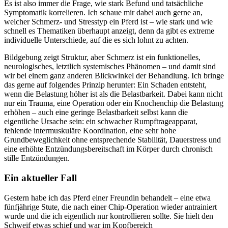
Es ist also immer die Frage, wie stark Befund und tatsächliche
Symptomatik korrelieren. Ich schaue mir dabei auch gerne an,
welcher Schmerz- und Stresstyp ein Pferd ist – wie stark und wie
schnell es Thematiken überhaupt anzeigt, denn da gibt es extreme
individuelle Unterschiede, auf die es sich lohnt zu achten.
Bildgebung zeigt Struktur, aber Schmerz ist ein funktionelles,
neurologisches, letztlich systemisches Phänomen – und damit sind
wir bei einem ganz anderen Blickwinkel der Behandlung. Ich bringe
das gerne auf folgendes Prinzip herunter: Ein Schaden entsteht,
wenn die Belastung höher ist als die Belastbarkeit. Dabei kann nicht
nur ein Trauma, eine Operation oder ein Knochenchip die Belastung
erhöhen – auch eine geringe Belastbarkeit selbst kann die
eigentliche Ursache sein: ein schwacher Rumpftrageapparat,
fehlende intermuskuläre Koordination, eine sehr hohe
Grundbeweglichkeit ohne entsprechende Stabilität, Dauerstress und
eine erhöhte Entzündungsbereitschaft im Körper durch chronisch
stille Entzündungen.
Ein aktueller Fall
Gestern habe ich das Pferd einer Freundin behandelt – eine etwa
fünfjährige Stute, die nach einer Chip-Operation wieder antrainiert
wurde und die ich eigentlich nur kontrollieren sollte. Sie hielt den
Schweif etwas schief und war im Kopfbereich