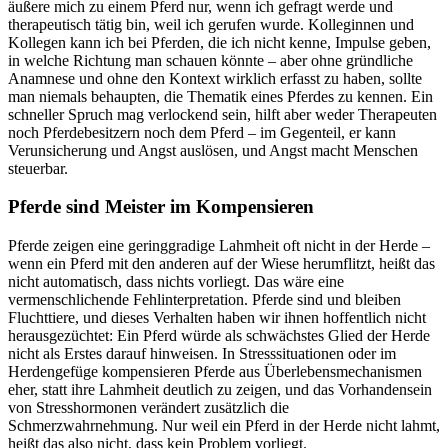
äußere mich zu einem Pferd nur, wenn ich gefragt werde und
therapeutisch tätig bin, weil ich gerufen wurde. Kolleginnen und
Kollegen kann ich bei Pferden, die ich nicht kenne, Impulse geben,
in welche Richtung man schauen könnte – aber ohne gründliche
Anamnese und ohne den Kontext wirklich erfasst zu haben, sollte
man niemals behaupten, die Thematik eines Pferdes zu kennen. Ein
schneller Spruch mag verlockend sein, hilft aber weder Therapeuten
noch Pferdebesitzern noch dem Pferd – im Gegenteil, er kann
Verunsicherung und Angst auslösen, und Angst macht Menschen
steuerbar.
Pferde sind Meister im Kompensieren
Pferde zeigen eine geringgradige Lahmheit oft nicht in der Herde –
wenn ein Pferd mit den anderen auf der Wiese herumflitzt, heißt das
nicht automatisch, dass nichts vorliegt. Das wäre eine
vermenschlichende Fehlinterpretation. Pferde sind und bleiben
Fluchttiere, und dieses Verhalten haben wir ihnen hoffentlich nicht
herausgezüchtet: Ein Pferd würde als schwächstes Glied der Herde
nicht als Erstes darauf hinweisen. In Stresssituationen oder im
Herdengefüge kompensieren Pferde aus Überlebensmechanismen
eher, statt ihre Lahmheit deutlich zu zeigen, und das Vorhandensein
von Stresshormonen verändert zusätzlich die
Schmerzwahrnehmung. Nur weil ein Pferd in der Herde nicht lahmt,
heißt das also nicht, dass kein Problem vorliegt.