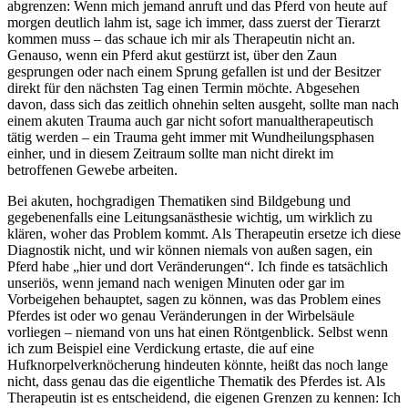
abgrenzen: Wenn mich jemand anruft und das Pferd von heute auf
morgen deutlich lahm ist, sage ich immer, dass zuerst der Tierarzt
kommen muss – das schaue ich mir als Therapeutin nicht an.
Genauso, wenn ein Pferd akut gestürzt ist, über den Zaun
gesprungen oder nach einem Sprung gefallen ist und der Besitzer
direkt für den nächsten Tag einen Termin möchte. Abgesehen
davon, dass sich das zeitlich ohnehin selten ausgeht, sollte man nach
einem akuten Trauma auch gar nicht sofort manualtherapeutisch
tätig werden – ein Trauma geht immer mit Wundheilungsphasen
einher, und in diesem Zeitraum sollte man nicht direkt im
betroffenen Gewebe arbeiten.
Bei akuten, hochgradigen Thematiken sind Bildgebung und
gegebenenfalls eine Leitungsanästhesie wichtig, um wirklich zu
klären, woher das Problem kommt. Als Therapeutin ersetze ich diese
Diagnostik nicht, und wir können niemals von außen sagen, ein
Pferd habe „hier und dort Veränderungen“. Ich finde es tatsächlich
unseriös, wenn jemand nach wenigen Minuten oder gar im
Vorbeigehen behauptet, sagen zu können, was das Problem eines
Pferdes ist oder wo genau Veränderungen in der Wirbelsäule
vorliegen – niemand von uns hat einen Röntgenblick. Selbst wenn
ich zum Beispiel eine Verdickung ertaste, die auf eine
Hufknorpelverknöcherung hindeuten könnte, heißt das noch lange
nicht, dass genau das die eigentliche Thematik des Pferdes ist. Als
Therapeutin ist es entscheidend, die eigenen Grenzen zu kennen: Ich