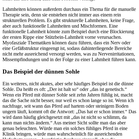
Lahmheiten können außerdem durchaus ein Thema für die manuelle
Therapie sein, denn sie entstehen nicht immer aus einem rein
strukturellen Problem. Es gibt strukturelle Lahmheiten, keine Frage,
aber auch funktionelle Lahmheiten und Mischformen. Eine
funktionelle Lahmheit könnte zum Beispiel durch eine Blockierung
der ersten Rippe eine Stützbein-Lahmheit vorne verursachen.
Myofasziale Thematiken können dazu führen, dass ein Nerv oder
eine Gefäßstruktur eingeengt ist, sodass dahinterliegende Bereiche
nicht mehr ausreichend versorgt werden, was zu Nervenirritationen,
Missempfindungen und in der Folge zu einer Lahmheit führen kann.
Das Beispiel der dünnen Sohle
Ein weiteres, nicht akutes, aber sehr häufiges Beispiel ist die dünne
Sohle. Da heißt es oft: „Der ist halt so“ oder „das ist genetisch.“
Wenn ein Pferd mit dünner Sohle seit zehn Jahren fühlig ist, macht
das die Sache nicht besser, nur weil es schon lange so ist. Wenn ich
nachfrage, seit wann das Pferd auf hartem oder steinigem Boden
ungern läuft, kommt oft die Antwort: „Das hat er schon immer.“ Das
wird dann häufig gleichgesetzt mit „das ist nicht so schlimm, da
kann man nichts ändern.“ Aus meiner Sicht sollte man das aber
genau beleuchten. Würde man ein solches fühliges Pferd in eine
Klinik bringen, würde man wahrscheinlich für ausreichenden