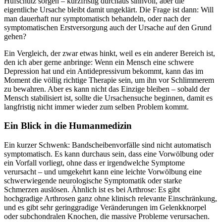
Hufschutz sorgen – kurzfristig durchaus sinnvoll, aber die
eigentliche Ursache bleibt damit ungeklärt. Die Frage ist dann: Will
man dauerhaft nur symptomatisch behandeln, oder nach der
symptomatischen Erstversorgung auch der Ursache auf den Grund
gehen?
Ein Vergleich, der zwar etwas hinkt, weil es ein anderer Bereich ist,
den ich aber gerne anbringe: Wenn ein Mensch eine schwere
Depression hat und ein Antidepressivum bekommt, kann das im
Moment die völlig richtige Therapie sein, um ihn vor Schlimmerem
zu bewahren. Aber es kann nicht das Einzige bleiben – sobald der
Mensch stabilisiert ist, sollte die Ursachensuche beginnen, damit es
langfristig nicht immer wieder zum selben Problem kommt.
Ein Blick in die Humanmedizin
Ein kurzer Schwenk: Bandscheibenvorfälle sind nicht automatisch
symptomatisch. Es kann durchaus sein, dass eine Vorwölbung oder
ein Vorfall vorliegt, ohne dass er irgendwelche Symptome
verursacht – und umgekehrt kann eine leichte Vorwölbung eine
schwerwiegende neurologische Symptomatik oder starke
Schmerzen auslösen. Ähnlich ist es bei Arthrose: Es gibt
hochgradige Arthrosen ganz ohne klinisch relevante Einschränkung,
und es gibt sehr geringgradige Veränderungen im Gelenkknorpel
oder subchondralen Knochen, die massive Probleme verursachen.