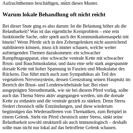
Aufzuchtthemen beschäftigen, stützt dieses Muster.
Warum lokale Behandlung oft nicht reicht
Bei dieser Stute ging es also darum: Ist die Belastung höher als die
Belastbarkeit? Was ist das eigentliche Kernproblem – eine rein
funktionelle Sache, oder spielt auch der Kommunikationsaspekt mit
hinein? Wenn Pferde sich in den Zehengelenken nicht ausreichend
stabilisieren können, muss ich immer schauen, welche weiter
aufsteigenden Themen dazukommen: ein schwacher
Rumpftrageapparat, eine schwache ventrale Kette mit schwacher
Brust- und Bauchmuskulatur, und dazu eine sehr stark angespannte
dorsale Kette mit hoher Spannung in Faszien und Muskulatur des
Rückens. Das führt mich auch zum Sympathikus als Teil des
vegetativen Nervensystems, dessen Grenzstrang seinen Hauptsitz im
Bereich der Brust- und Lendenwirbelsäule hat: Bei einer
ausgeprägten Stressthematik, wie sie bei diesem Pferd vorlag, sollte
auch das Thema Stress aktiv angegangen werden, um die dorsale
Kette zu entlasten und die ventrale gezielt zu stärken. Denn Stress
fördert chronisch stille Entzündungen, und diese wiederum
begünstigen das Wiederauftreten von Thematiken, zum Beispiel in
einem Gelenk. Steht ein Pferd chronisch unter Stress, sinkt seine
Belastbarkeit sowohl strukturell als auch immunologisch – deshalb
sollte man nicht nur lokal auf das betroffene Gelenk schauen.