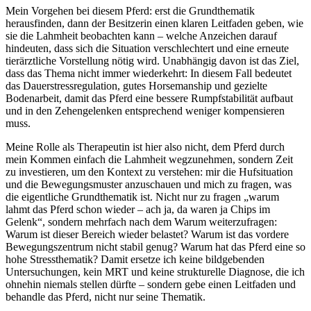
Mein Vorgehen bei diesem Pferd: erst die Grundthematik
herausfinden, dann der Besitzerin einen klaren Leitfaden geben, wie
sie die Lahmheit beobachten kann – welche Anzeichen darauf
hindeuten, dass sich die Situation verschlechtert und eine erneute
tierärztliche Vorstellung nötig wird. Unabhängig davon ist das Ziel,
dass das Thema nicht immer wiederkehrt: In diesem Fall bedeutet
das Dauerstressregulation, gutes Horsemanship und gezielte
Bodenarbeit, damit das Pferd eine bessere Rumpfstabilität aufbaut
und in den Zehengelenken entsprechend weniger kompensieren
muss.
Meine Rolle als Therapeutin ist hier also nicht, dem Pferd durch
mein Kommen einfach die Lahmheit wegzunehmen, sondern Zeit
zu investieren, um den Kontext zu verstehen: mir die Hufsituation
und die Bewegungsmuster anzuschauen und mich zu fragen, was
die eigentliche Grundthematik ist. Nicht nur zu fragen „warum
lahmt das Pferd schon wieder – ach ja, da waren ja Chips im
Gelenk“, sondern mehrfach nach dem Warum weiterzufragen:
Warum ist dieser Bereich wieder belastet? Warum ist das vordere
Bewegungszentrum nicht stabil genug? Warum hat das Pferd eine so
hohe Stressthematik? Damit ersetze ich keine bildgebenden
Untersuchungen, kein MRT und keine strukturelle Diagnose, die ich
ohnehin niemals stellen dürfte – sondern gebe einen Leitfaden und
behandle das Pferd, nicht nur seine Thematik.