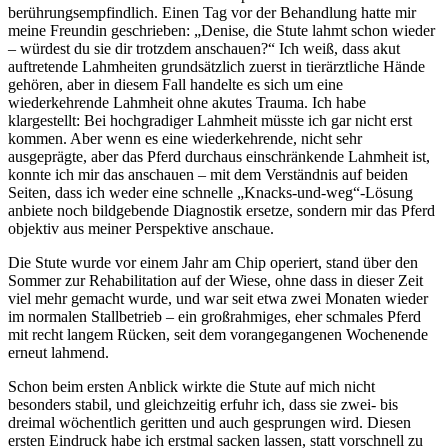
berührungsempfindlich. Einen Tag vor der Behandlung hatte mir
meine Freundin geschrieben: „Denise, die Stute lahmt schon wieder
– würdest du sie dir trotzdem anschauen?“ Ich weiß, dass akut
auftretende Lahmheiten grundsätzlich zuerst in tierärztliche Hände
gehören, aber in diesem Fall handelte es sich um eine
wiederkehrende Lahmheit ohne akutes Trauma. Ich habe
klargestellt: Bei hochgradiger Lahmheit müsste ich gar nicht erst
kommen. Aber wenn es eine wiederkehrende, nicht sehr
ausgeprägte, aber das Pferd durchaus einschränkende Lahmheit ist,
konnte ich mir das anschauen – mit dem Verständnis auf beiden
Seiten, dass ich weder eine schnelle „Knacks-und-weg“-Lösung
anbiete noch bildgebende Diagnostik ersetze, sondern mir das Pferd
objektiv aus meiner Perspektive anschaue.
Die Stute wurde vor einem Jahr am Chip operiert, stand über den
Sommer zur Rehabilitation auf der Wiese, ohne dass in dieser Zeit
viel mehr gemacht wurde, und war seit etwa zwei Monaten wieder
im normalen Stallbetrieb – ein großrahmiges, eher schmales Pferd
mit recht langem Rücken, seit dem vorangegangenen Wochenende
erneut lahmend.
Schon beim ersten Anblick wirkte die Stute auf mich nicht
besonders stabil, und gleichzeitig erfuhr ich, dass sie zwei- bis
dreimal wöchentlich geritten und auch gesprungen wird. Diesen
ersten Eindruck habe ich erstmal sacken lassen, statt vorschnell zu