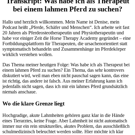
Transkript: Was habe ich als Therapeut
bei einem lahmen Pferd zu suchen?
Hallo und herzlich willkommen. Mein Name ist Denise, mein
Podcast heißt „Pferde, Schäfer und Menschen“. Ich arbeite seit fast
20 Jahren als Pferdeosteotherapeutin und Physiotherapeutin und
habe vor einiger Zeit die Horse Therapy Academy gegründet – eine
Fortbildungsplattform für Therapeuten, die ursachenorientiert statt
symptomatisch behandeln und Zusammenhänge im Pferdekörper
wirklich verstehen wollen.
Das Thema meiner heutigen Folge: Was habe ich als Therapeut bei
einem lahmen Pferd zu suchen? Ein Thema, das sehr kontrovers
diskutiert wird, weil man eben nicht pauschal sagen kann, das eine
ist richtig, das andere ist falsch. Aus meiner Erfahrung kann ich
jedenfalls nicht sagen, dass ich mir ein lahmes Pferd grundsätzlich
niemals anschaue.
Wo die klare Grenze liegt
Hochgradige, akute Lahmheiten gehören ganz klar in die Hände
eines Tierarztes, keine Frage. Aber Lahmheit ist nicht automatisch
immer nur ein rein strukturelles, akutes Problem, das ausschließlich
schulmedizinisch beleuchtet werden sollte. Hier möchte ich klar