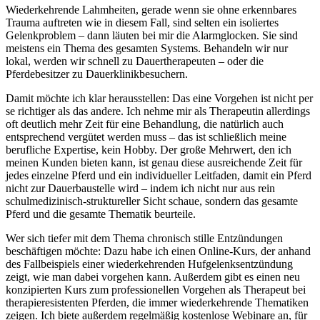
Wiederkehrende Lahmheiten, gerade wenn sie ohne erkennbares
Trauma auftreten wie in diesem Fall, sind selten ein isoliertes
Gelenkproblem – dann läuten bei mir die Alarmglocken. Sie sind
meistens ein Thema des gesamten Systems. Behandeln wir nur
lokal, werden wir schnell zu Dauertherapeuten – oder die
Pferdebesitzer zu Dauerklinikbesuchern.
Damit möchte ich klar herausstellen: Das eine Vorgehen ist nicht per
se richtiger als das andere. Ich nehme mir als Therapeutin allerdings
oft deutlich mehr Zeit für eine Behandlung, die natürlich auch
entsprechend vergütet werden muss – das ist schließlich meine
berufliche Expertise, kein Hobby. Der große Mehrwert, den ich
meinen Kunden bieten kann, ist genau diese ausreichende Zeit für
jedes einzelne Pferd und ein individueller Leitfaden, damit ein Pferd
nicht zur Dauerbaustelle wird – indem ich nicht nur aus rein
schulmedizinisch-struktureller Sicht schaue, sondern das gesamte
Pferd und die gesamte Thematik beurteile.
Wer sich tiefer mit dem Thema chronisch stille Entzündungen
beschäftigen möchte: Dazu habe ich einen Online-Kurs, der anhand
des Fallbeispiels einer wiederkehrenden Hufgelenksentzündung
zeigt, wie man dabei vorgehen kann. Außerdem gibt es einen neu
konzipierten Kurs zum professionellen Vorgehen als Therapeut bei
therapieresistenten Pferden, die immer wiederkehrende Thematiken
zeigen. Ich biete außerdem regelmäßig kostenlose Webinare an, für